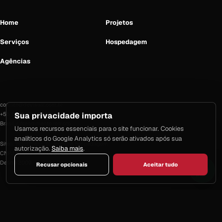
Home
Projetos
Serviços
Hospedagem
Agências
contato@devisual.com.br
Sua privacidade importa
+55 13 99700-9332
Brasil / Atendimento remoto
Usamos recursos essenciais para o site funcionar. Cookies
analíticos do Google Analytics só serão ativados após sua
Sites, WordPress, sistemas e hospedagem
autorização.
Saiba mais
.
CNPJ 41.682.346/0001-02
Desde 2009 · © 2026 Devisual
Recusar opcionais
Aceitar tudo