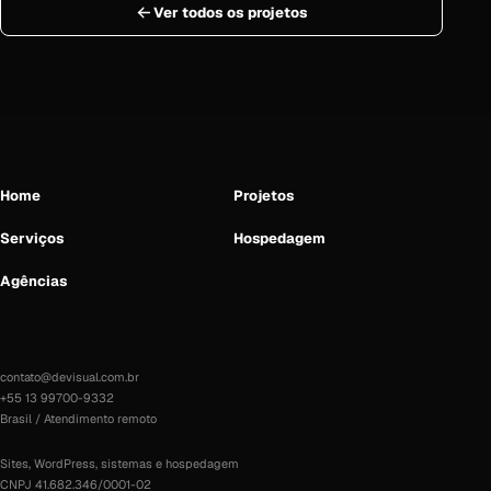
Ver todos os projetos
Home
Projetos
Serviços
Hospedagem
Agências
contato@devisual.com.br
+55 13 99700-9332
Brasil / Atendimento remoto
Sites, WordPress, sistemas e hospedagem
CNPJ 41.682.346/0001-02