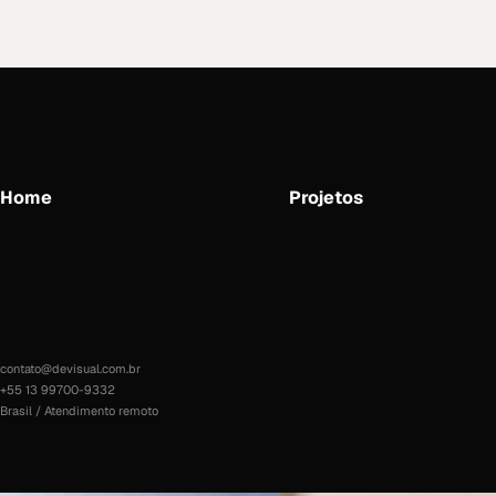
Home
Projetos
contato@devisual.com.br
+55 13 99700-9332
Brasil / Atendimento remoto