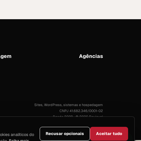
agem
Agências
Sites, WordPress, sistemas e hospedagem
CNPJ 41.682.346/0001-02
Desde 2009 · © 2026 Devisual
Recusar opcionais
Aceitar tudo
okies analíticos do
ação.
Saiba mais
.