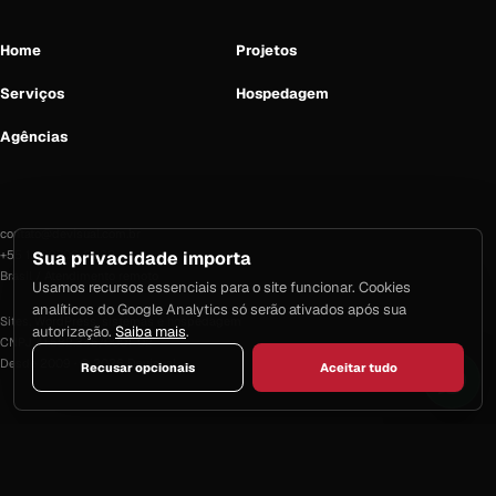
Home
Projetos
Serviços
Hospedagem
Agências
contato@devisual.com.br
Sua privacidade importa
+55 13 99700-9332
Brasil / Atendimento remoto
Usamos recursos essenciais para o site funcionar. Cookies
analíticos do Google Analytics só serão ativados após sua
Sites, WordPress, sistemas e hospedagem
autorização.
Saiba mais
.
CNPJ 41.682.346/0001-02
Desde 2009 · © 2026 Devisual
Recusar opcionais
Aceitar tudo